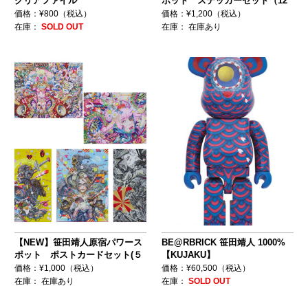
クリアファイル
ポット ステッカーセット（12
種片面銀袋入り）
価格：¥800（税込）
価格：¥1,200（税込）
在庫：
SOLD OUT
在庫：
在庫あり
【NEW】笹田靖人原宿パワース
BE@RBRICK 笹田靖人 1000%
ポット ポストカードセット(５
【KUJAKU】
種1セット）
価格：¥1,000（税込）
価格：¥60,500（税込）
在庫：
在庫あり
在庫：
SOLD OUT